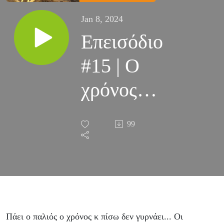
Jan 8, 2024
Επεισόδιο
#15 | O
χρόνος
είναι ζωή
99
Πάει ο παλιός ο χρόνος κ πίσω δεν γυρνάει... Oι